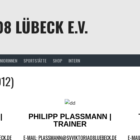
08 LÜBECK E.V.
UNIORINNEN
SPORTSTÄTTE
SHOP
INTERN
012)
|
PHILIPP PLASSMANN | T
RAINER
ECK.DE
E-MAIL: PLASSMANN@SVVIKTORIA08LUEBECK.DE
E-MAI